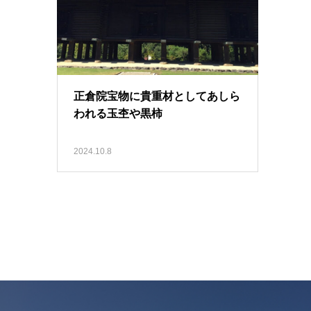
正倉院宝物に貴重材としてあしら
われる玉杢や黒柿
2024.10.8