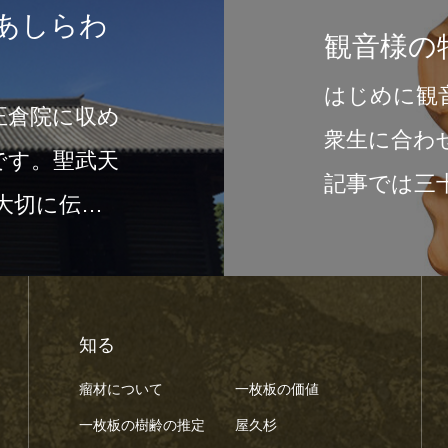
あしらわ
観音様の特
はじめに観
正倉院に収め
衆生に合わ
です。聖武天
記事では三
て大切に伝え
もスタンダ
知る
瘤材について
一枚板の価値
一枚板の樹齢の推定
屋久杉