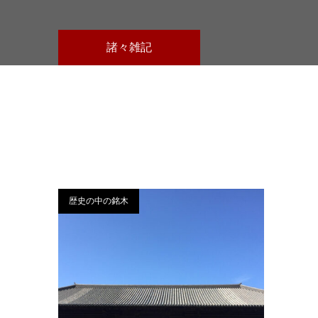
諸々雑記
歴史の中の銘木