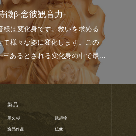
徴β-念彼観音力-
音様は変化身です。救いを求める
せて様々な姿に変化します。この
十三あるとされる変化身の中で最
…
製品
屋久杉
縁起物
逸品作品
仏像