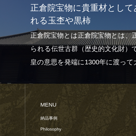
正倉院宝物に貴重材として
れる玉杢や黒柿
正倉院宝物とは正倉院宝物とは、
られる伝世古群（歴史的文化財）
皇の意思を発端に1300年に渡っ
ら…
MENU
納品事例
Philosophy