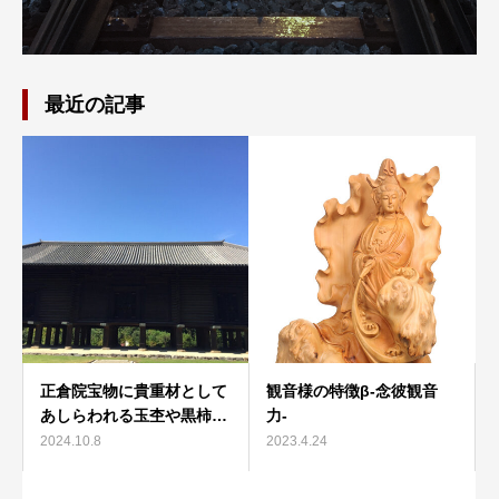
最近の記事
正倉院宝物に貴重材として
観音様の特徴β-念彼観音
あしらわれる玉杢や黒柿…
力-
2024.10.8
2023.4.24