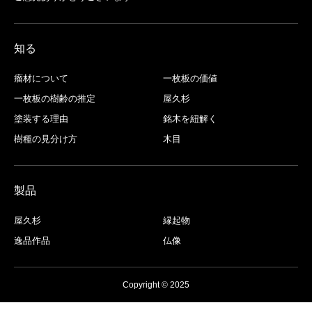
知る
瘤材について
一枚板の価値
一枚板の樹齢の推定
屋久杉
塗装する理由
銘木を紐解く
樹種の見分け方
木目
製品
屋久杉
縁起物
逸品作品
仏像
Copyright © 2025