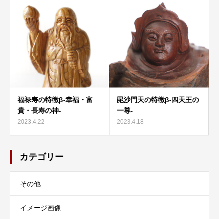
福禄寿の特徴β-幸福・富
毘沙門天の特徴β-四天王の
貴・長寿の神-
一尊-
2023.4.22
2023.4.18
カテゴリー
その他
イメージ画像